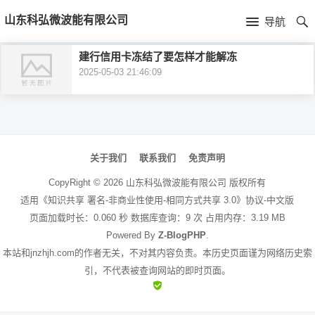
首
山东科弘微波能有限公司
导航
页
首
建行信用卡冻结了要怎样才能解冻
2025-05-03 21:46:09
页
公
司
文
介
章
关于我们
联系我们
免责声明
绍
导
CopyRight ©
2026
山东科弘微波能有限公司
版权所有
航
适用《知识共享 署名-非商业性使用-相同方式共享 3.0》协议-中文版
页面加载时长：0.060 秒 数据库查询：9 次 占用内存：3.19 MB
Powered By
Z-BlogPHP
.
本站和jnzhjh.com的作者无关，不对其内容负责。本历史页面谨为网络历史索
引，不代表被查询网站的即时页面。