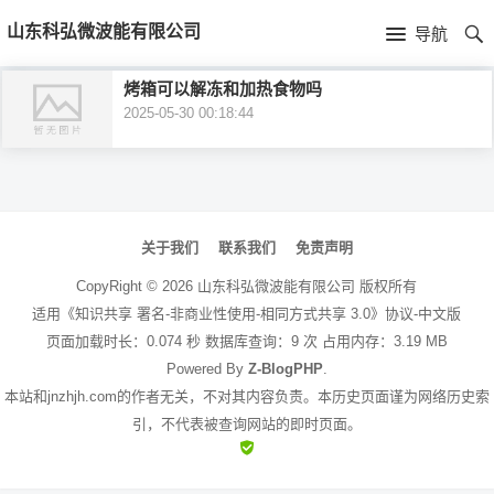
首
山东科弘微波能有限公司
导航
页
首
烤箱可以解冻和加热食物吗
2025-05-30 00:18:44
页
公
司
文
介
章
关于我们
联系我们
免责声明
绍
导
CopyRight ©
2026
山东科弘微波能有限公司
版权所有
航
适用《知识共享 署名-非商业性使用-相同方式共享 3.0》协议-中文版
页面加载时长：0.074 秒 数据库查询：9 次 占用内存：3.19 MB
Powered By
Z-BlogPHP
.
本站和jnzhjh.com的作者无关，不对其内容负责。本历史页面谨为网络历史索
引，不代表被查询网站的即时页面。