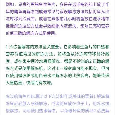
例如，昂贵的黑鲔鱼生鱼片，多是在远洋鲔钓船上放了半
年的鲔鱼再解冻制成最常见的错误解冻方法包括将鱼从冷
冻库移到冷藏库，或者在煮饭前几小时将鱼放在洗水槽中
慢慢解冻这些方法会导致细胞内液流失，影响口感和营养
价值正确的解冻方式是使用。
1 冷冻鱼解冻的方法至关重要，它影响着生鱼片的口感和
营养价值常见的解冻方法，如将鱼从冷冻库转移到冷藏
库，或在家中用冷水缓慢解冻，都是不恰当的2 正确的解
冻方式是使用解冻机，这对于一般家庭可能不现实，但可
以使用微波炉或用自来水冲解冻水的比热容高，能够传递
大量热量，快速而有效地。
冻过的海鱼可以通过以下方法制作成美味的菜肴1 解冻将
冻鱼轻轻放入冰箱解冻，或者将鱼放在盘子上，用冷水慢
慢解冻，切忌使用热水解冻，以免破坏鱼的质地2 清洗解