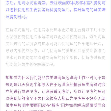
冻后，用清水将鱼洗净，去除表面的冰块和冰霜3 腌制可
以选择使用盐生姜蒜等调料腌制鱼片，提升鱼肉的鲜美味
道腌制时间。
在解冻海鱼时，使用冷水比热水更好这主要有以下几个原
因温度控制使用冷水解冻可以更好地控制温度，避免海鱼
受到过高的温度影响热水可能会使海鱼的外部迅速升温，
导致内部仍然冰冻，从而使海鱼的质地和口感受到影响而
冷水可以更均匀地渗透到海鱼的各个部位，使解冻过程更
加均匀细菌生长在解冻过程。
想想看为什么我们能品尝美味海鱼远洋海上作业时间不是
短则是几天多则半年原因在于远洋渔船捕获鱼类海鲜时会
立刻进行急速冷冻，让渔获瞬间冻结，所以让冷冻的鱼可
以确保新鲜度至于为什么很多人都认为冷冻鱼不好吃无法
做生鱼片呢主要原因就在“解冻”因为如果解冻缓慢反而会