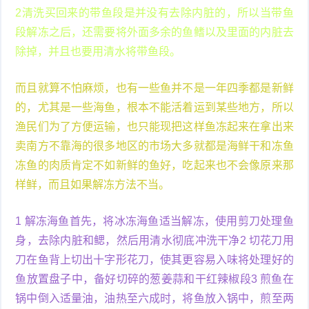
2清洗买回来的带鱼段是并没有去除内脏的，所以当带鱼
段解冻之后，还需要将外面多余的鱼鳍以及里面的内脏去
除掉，并且也要用清水将带鱼段。
而且就算不怕麻烦，也有一些鱼并不是一年四季都是新鲜
的，尤其是一些海鱼，根本不能活着运到某些地方，所以
渔民们为了方便运输，也只能现把这样鱼冻起来在拿出来
卖南方不靠海的很多地区的市场大多就都是海鲜干和冻鱼
冻鱼的肉质肯定不如新鲜的鱼好，吃起来也不会像原来那
样鲜，而且如果解冻方法不当。
1 解冻海鱼首先，将冰冻海鱼适当解冻，使用剪刀处理鱼
身，去除内脏和鳃，然后用清水彻底冲洗干净2 切花刀用
刀在鱼背上切出十字形花刀，使其更容易入味将处理好的
鱼放置盘子中，备好切碎的葱姜蒜和干红辣椒段3 煎鱼在
锅中倒入适量油，油热至六成时，将鱼放入锅中，煎至两