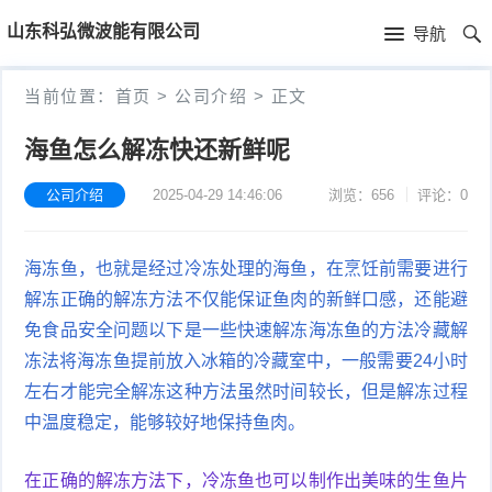
首
山东科弘微波能有限公司
导航
页
首
当前位置：
首页
>
公司介绍
>
正文
页
公
海鱼怎么解冻快还新鲜呢
司
公司介绍
2025-04-29 14:46:06
浏览：656
评论：0
介
海冻鱼，也就是经过冷冻处理的海鱼，在烹饪前需要进行
绍
解冻正确的解冻方法不仅能保证鱼肉的新鲜口感，还能避
免食品安全问题以下是一些快速解冻海冻鱼的方法冷藏解
冻法将海冻鱼提前放入冰箱的冷藏室中，一般需要24小时
左右才能完全解冻这种方法虽然时间较长，但是解冻过程
中温度稳定，能够较好地保持鱼肉。
在正确的解冻方法下，冷冻鱼也可以制作出美味的生鱼片