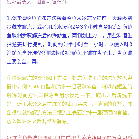
使冰晶长大，进而刺破细胞。
1 冷冻海鲈鱼解冻方法将海鲈鱼从冷冻室提前一天转移到
冷藏室解冻，或者用冷水浸泡2至3个小时直至解冻2 海鲈
鱼腌制步骤解冻后的海鲈鱼，两侧划上刀口，用盐料酒生
抽葱姜进行腌制，时间约为半小时至一小时，以便入味3
海鲈鱼烹饪准备将腌制好的海鲈鱼平铺在盘子上，盘底铺
上葱姜丝，再。
鱼快速解冻的妙招如下方法一将冻鱼洗干净的冻鱼放入容
器中，倒入50g白醋和清水一起浸泡冻鱼，可以缩短鱼的
解冻时间方法二把冻鱼用水侵泡一下，取出之后清洗干
净，沥干水分之后在冻鱼的表面涂抹一层薄薄的食盐，冻
鱼很快就能解冻方法三把冻鱼表面涂抹一层薄薄的食盐，
放入微波炉之后调整为解冻。
冰冻海鱼做法步骤如下1提前把大葱按照盘子的宽度切断