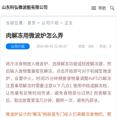
首
山东科弘微波能有限公司
导航
页
首
当前位置：
首页
>
公司介绍
>
正文
页
公
肉解冻用微波炉怎么弄
司
公司介绍
2024-06-03 22:46:07
浏览：566
评论：0
介
将冷冻食物放入微波炉，选择解冻功能或轻按解冻键，然
绍
后输入食物重量按克解冻，点击开始即可对于机械型微波
炉，设置中火，时间25分钟根据食物量调整#xF525解冻
注意事项解冻时需要注意以下几点1 使用中档或解冻档，
让热量有足够时间传递，避免食物部分过熟2 肉类解冻
后，取出放置室温几分钟，翻转一次，避免内部冰。
微波炉设计的“解冻”档就是专门给人们来解冻食物的，那