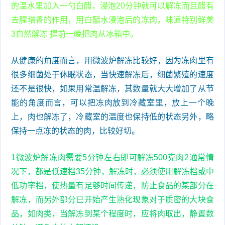
的温水里加入一勺白醋，浸泡20分钟就可以解冻而且醋有
去腥增香的作用，用白醋水浸泡后的冻肉，味道特别鲜美
3自然解冻 提前一晚把肉从冰箱中。
从健康的角度而言，用微波炉解冻比较好，因为冻肉里有
很多细菌处于休眠状态，当快速解冻后，细菌繁殖的速度
还不是很快，如果用常温解冻，其数量就大大增加了从节
能的角度而言，可以把冻肉放到冷藏室里，放上一个晚
上，肉也解冻了，冷藏室的温度也保持低的状态另外，略
保持一点冻的状态的肉，比较好切。
1微波炉解冻肉需要5分钟左右即可解冻500克肉2通常情
况下，都是低速档35分钟，解冻时，必须使用解冻档或中
低功率档，使热量有足够时间传递，防止食品的某部分在
解冻，而另外部分已开始产生熟化现象对于质密的大块食
品，如肉类，当解冻到某个程度时，应将肉取出，静置数