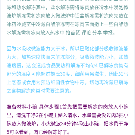
冻和热水解冻其中，盐水解冻需将冻肉放在冷水中浸泡微
波炉解冻需将冻肉放入微波炉中铝盆解冻需将冻肉先放在
冰箱冷藏室中冷藏白醋解冻需在冻肉表面撒上一些白醋热
水解冻需将冻肉放入热水中 抢首赞 评论 分享 举报。
因为水吸收微波能力大于冰，所以已融化部分吸收微波能
力大，加热速度快而未解冻部分，吸收微波能力小，加热
速度慢，这会造成食品受热和解冻不均匀4 已解冻食物有
部分的温度可能超过摄氏30度，细菌容易滋生，因此须马
上烹煮或食用为预防细菌性食物中毒，切勿再冷藏已解冻
之食物解冻肉类时需要注意的。
准备材料小碗 具体步骤1首先把需要解冻的肉放入小碗
里，清洗干净2在小碗里倒入清水，水量需要没过肉3把小
碗放入微波炉，小火微波34分钟4取出小碗，把水倒干净
5可以看到，肉已经解冻好了。