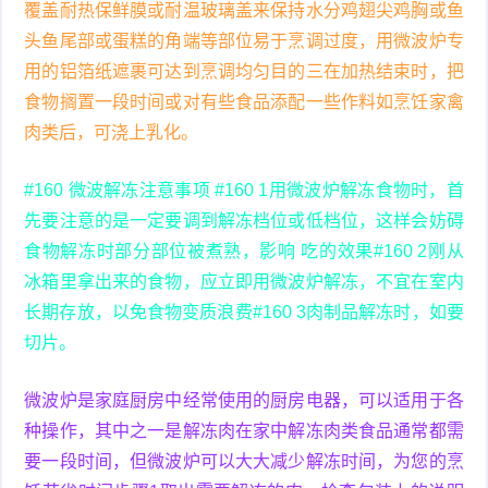
覆盖耐热保鲜膜或耐温玻璃盖来保持水分鸡翅尖鸡胸或鱼
头鱼尾部或蛋糕的角端等部位易于烹调过度，用微波炉专
用的铝箔纸遮裹可达到烹调均匀目的三在加热结束时，把
食物搁置一段时间或对有些食品添配一些作料如烹饪家禽
肉类后，可浇上乳化。
#160 微波解冻注意事项 #160 1用微波炉解冻食物时，首
先要注意的是一定要调到解冻档位或低档位，这样会妨碍
食物解冻时部分部位被煮熟，影响 吃的效果#160 2刚从
冰箱里拿出来的食物，应立即用微波炉解冻，不宜在室内
长期存放，以免食物变质浪费#160 3肉制品解冻时，如要
切片。
微波炉是家庭厨房中经常使用的厨房电器，可以适用于各
种操作，其中之一是解冻肉在家中解冻肉类食品通常都需
要一段时间，但微波炉可以大大减少解冻时间，为您的烹