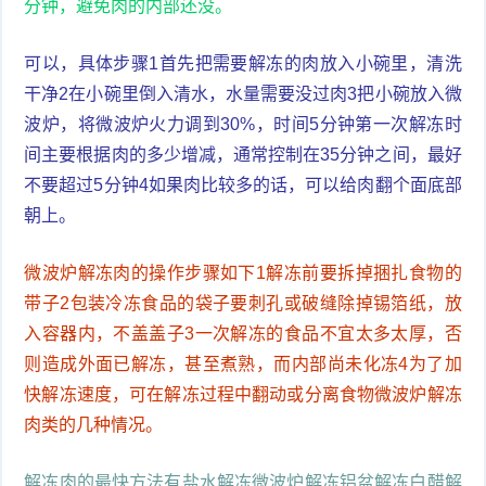
分钟，避免肉的内部还没。
可以，具体步骤1首先把需要解冻的肉放入小碗里，清洗
干净2在小碗里倒入清水，水量需要没过肉3把小碗放入微
波炉，将微波炉火力调到30%，时间5分钟第一次解冻时
间主要根据肉的多少增减，通常控制在35分钟之间，最好
不要超过5分钟4如果肉比较多的话，可以给肉翻个面底部
朝上。
微波炉解冻肉的操作步骤如下1解冻前要拆掉捆扎食物的
带子2包装冷冻食品的袋子要刺孔或破缝除掉锡箔纸，放
入容器内，不盖盖子3一次解冻的食品不宜太多太厚，否
则造成外面已解冻，甚至煮熟，而内部尚未化冻4为了加
快解冻速度，可在解冻过程中翻动或分离食物微波炉解冻
肉类的几种情况。
解冻肉的最快方法有盐水解冻微波炉解冻铝盆解冻白醋解